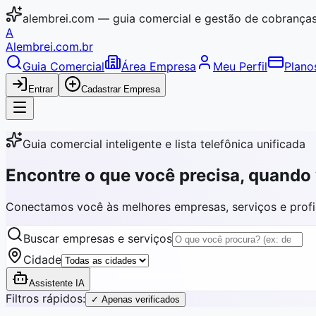
alembrei.com — guia comercial e gestão de cobrança
A
Alembrei
.com.br
Guia Comercial
Área Empresa
Meu Perfil
Plano
Entrar
Cadastrar Empresa
Guia comercial inteligente e lista telefônica unificada
Encontre o que você precisa,
quando 
Conectamos você às melhores empresas, serviços e profis
Buscar empresas e serviços
Cidade
Assistente IA
Filtros rápidos:
✓ Apenas verificados