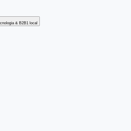
cnologia & B2B
1
local