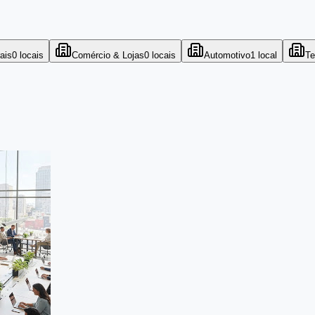
ais
0
locais
Comércio & Lojas
0
locais
Automotivo
1
local
Te