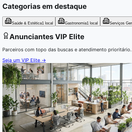
Categorias em destaque
Saúde & Estética
1
local
Gastronomia
1
local
Serviços Ger
Anunciantes VIP Elite
Parceiros com topo das buscas e atendimento prioritário.
Seja um VIP Elite →