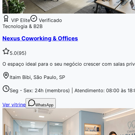
VIP Elite
Verificado
Tecnologia & B2B
Nexus Coworking & Offices
5.0
(
95
)
O espaço ideal para o seu negócio crescer com salas privat
Itaim Bibi, São Paulo, SP
Seg - Sex: 24h (membros) | Atendimento: 08:00 às 18:
Ver vitrine
WhatsApp